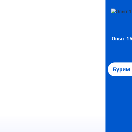
Опыт 15
Бурим 