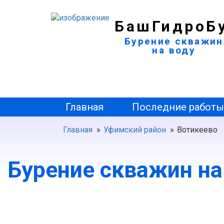
БашГидроБ
Бурение скважин
на воду
Главная
Последние работ
Главная
»
Уфимский район
»
Вотикеево
Бурение скважин на