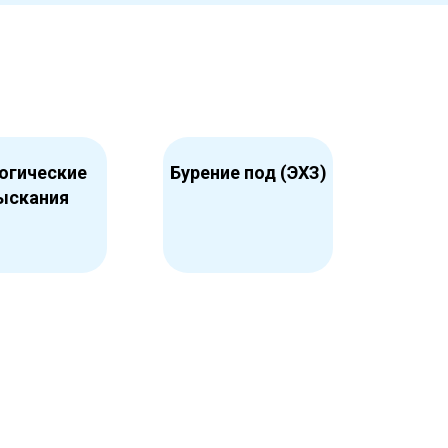
огические
Бурение под (ЭХЗ)
ыскания