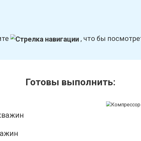
ите
, что бы посмотр
Готовы выполнить:
кважин
важин