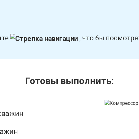
ите
, что бы посмотр
Готовы выполнить:
кважин
важин