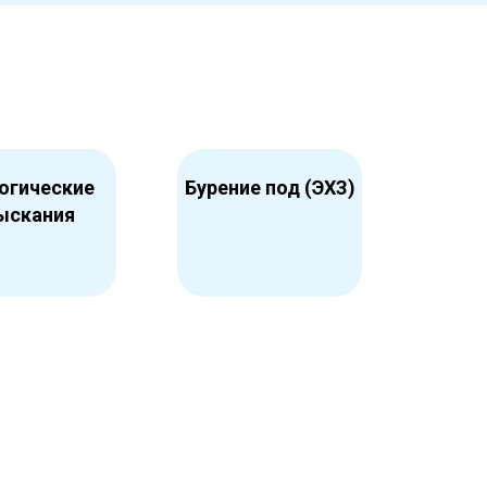
огические
Бурение под (ЭХЗ)
ыскания