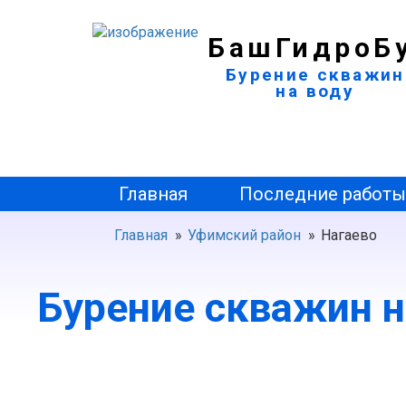
БашГидроБ
Бурение скважин
на воду
Главная
Последние работ
Главная
»
Уфимский район
»
Нагаево
Бурение скважин н