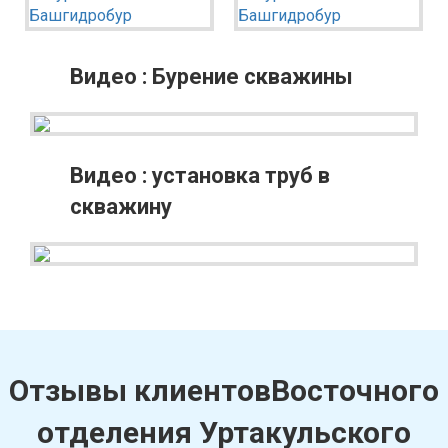
Миякинский район
Туймазинский район
Видео : Бурение скважины
Уфимский район
Чишминский район
Города и населенные пункты
Видео : установка труб в
скважину
Алексеевка
Иглино
Алкино
Кандры
Белебей
Кармаскалы
Бижбуляк
Киргиз-Мияки
Бирск
Кушнаренково
Отзывы клиентовВосточного
Благовещенск
Нижегородка
отделения Уртакульского
Буздяк
Раевка