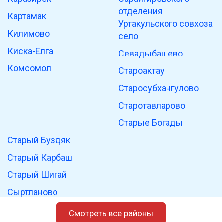
отделения
Картамак
Уртакульского совхоза
Килимово
село
Киска-Елга
Севадыбашево
Комсомол
Староактау
Старосубхангулово
Старотавларово
Старые Богады
Старый Буздяк
Старый Карбаш
Старый Шигай
Сыртланово
Таллыкулево
Смотреть все районы