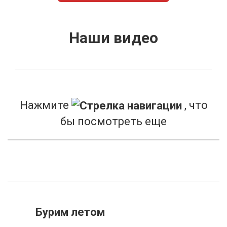
Тугаево
Тюрюшево
Наши видео
Ураново
Урзайбаш
Уртакуль
Усмановский
Нажмите
, что
Шарбаш
бы посмотреть еще
Шланлыкулево
Юлдузлы
Якупово
Районы
Бурим летом
Альшеевский район