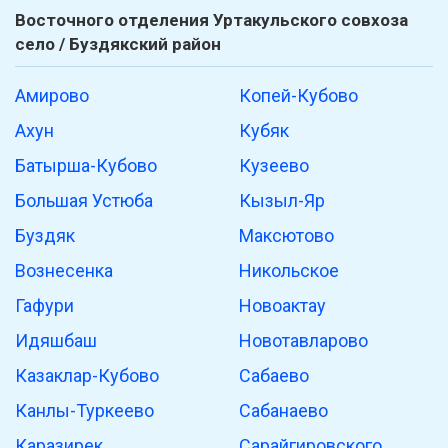
Восточного отделения Уртакульского совхоза
село / Буздякский район
Амирово
Копей-Кубово
Ахун
Кубяк
Батырша-Кубово
Кузеево
Большая Устюба
Кызыл-Яр
Буздяк
Максютово
Вознесенка
Никольское
Гафури
Новоактау
Идяшбаш
Новотавларово
Казаклар-Кубово
Сабаево
Канлы-Туркеево
Сабанаево
Каразирек
Сарайгировского