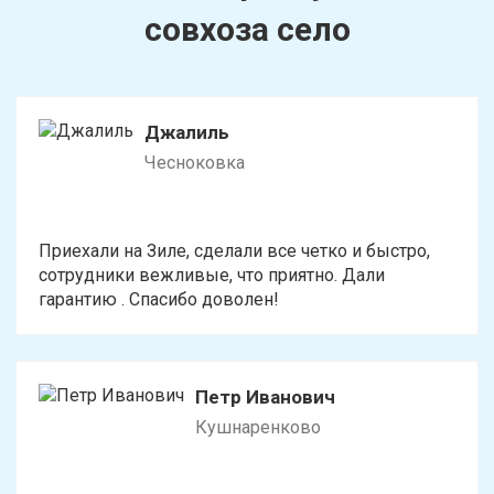
Давлеканово
Стерлибашево
совхоза село
Дюртюли
Стерлитамак
Толбазы
Уфа
Джалиль
Чесноковка
Чекмагуш
Черкассы
Чесноковка
Приехали на Зиле, сделали все четко и быстро,
сотрудники вежливые, что приятно. Дали
Чишмы
гарантию . Спасибо доволен!
Юматово
Языково
Петр Иванович
Кушнаренково
Посмотреть на карте