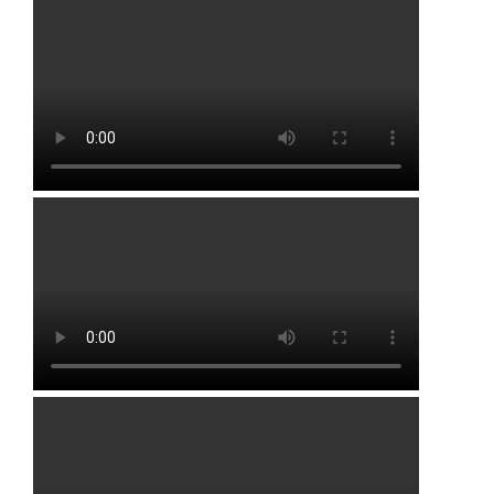
Шарбаш
Шланлыкулево
Юлдузлы
Якупово
Районы
Альшеевский район
Аургазинский район
Бакалинский район
Бирский район
Благоварский район
Благовещенский район