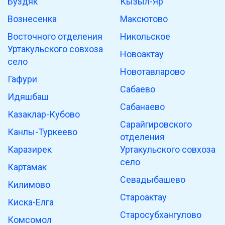
Буздяк
Кызыл-Яр
Вознесенка
Максютово
Восточного отделения
Никольское
Уртакульского совхоза
Новоактау
село
Новотавларово
Гафури
Сабаево
Идяшбаш
Сабанаево
Казаклар-Кубово
Сарайгировского
Канлы-Туркеево
отделения
Каразирек
Уртакульского совхоза
село
Картамак
Севадыбашево
Килимово
Староактау
Киска-Елга
Старосубхангулово
Комсомол