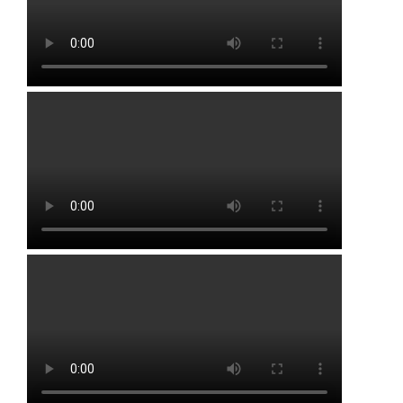
Чесноковка
Чишмы
Юматово
Языково
Посмотреть на карте