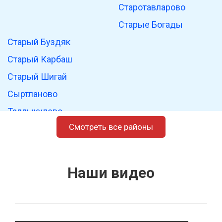
Старотавларово
Старые Богады
Старый Буздяк
Старый Карбаш
Старый Шигай
Сыртланово
Таллыкулево
Смотреть все районы
Тугаево
Тюрюшево
Ураново
Наши видео
Урзайбаш
Уртакуль
Усмановский