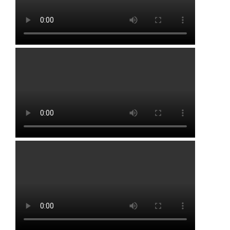
Буздякский район
Гафурийский район
Давлекановский район
Дюртюлинский район
Иглинский район
Кармаскалинский район
Кушнаренковский район
Миякинский район
Туймазинский район
Уфимский район
Чишминский район
Города и населенные пункты