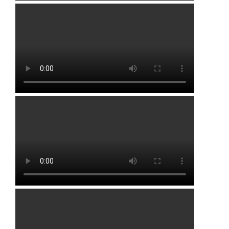
Алексеевка
Иглино
Алкино
Кандры
Белебей
Кармаскалы
Бижбуляк
Киргиз-Мияки
Бирск
Кушнаренково
Благовещенск
Нижегородка
Буздяк
Раевка
Давлеканово
Стерлибашево
Дюртюли
Стерлитамак
Толбазы
Уфа
Чекмагуш
Черкассы