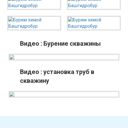
Миякинский район
Туймазинский район
Уфимский район
Чишминский район
Видео : Бурение скважины
Города и населенные пункты
Алексеевка
Иглино
Видео : установка труб в
Алкино
Кандры
скважину
Белебей
Кармаскалы
Бижбуляк
Киргиз-Мияки
Бирск
Кушнаренково
Благовещенск
Нижегородка
Буздяк
Раевка