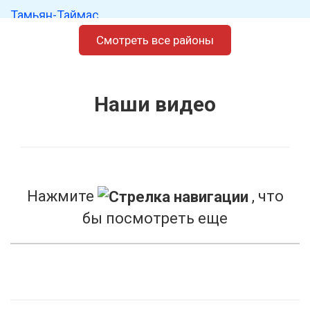
Тамьян-Таймас
Таукай-Гайна
Смотреть все районы
Туксанбаево
Уршак
Наши видео
Уршакбашкарамалы
Уязыбашево
Четырбаш
Чиряштамак
Нажмите
, что
Чятай-Бурзян
бы посмотреть еще
Шатмантамак
Районы