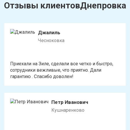
Отзывы клиентовДнепровка
Давлеканово
Стерлибашево
Дюртюли
Стерлитамак
Толбазы
Джалиль
Уфа
Чесноковка
Чекмагуш
Черкассы
Приехали на Зиле, сделали все четко и быстро,
Чесноковка
сотрудники вежливые, что приятно. Дали
гарантию . Спасибо доволен!
Чишмы
Юматово
Языково
Петр Иванович
Кушнаренково
Посмотреть на карте