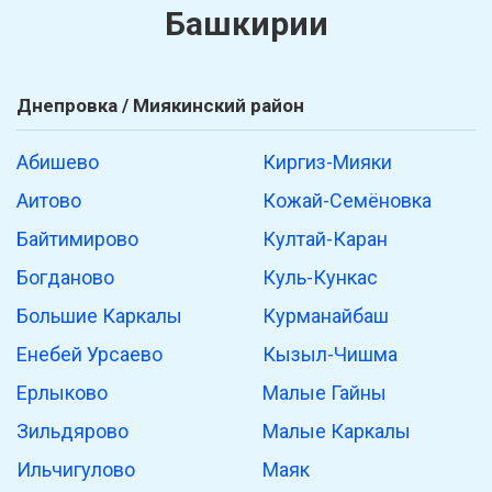
Башкирии
Днепровка / Миякинский район
Абишево
Киргиз-Мияки
Аитово
Кожай-Семёновка
Байтимирово
Култай-Каран
Богданово
Куль-Кункас
Большие Каркалы
Курманайбаш
Енебей Урсаево
Кызыл-Чишма
Ерлыково
Малые Гайны
Зильдярово
Малые Каркалы
Ильчигулово
Маяк