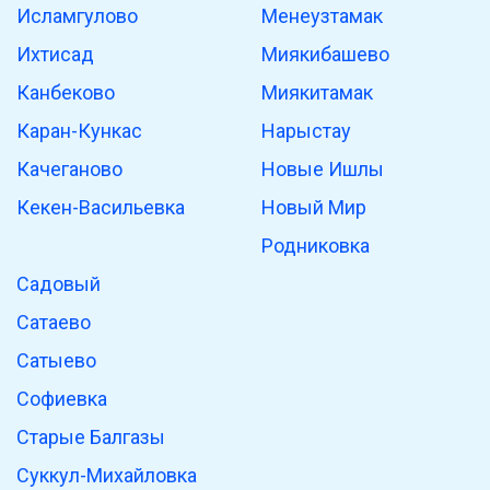
Исламгулово
Менеузтамак
Ихтисад
Миякибашево
Канбеково
Миякитамак
Каран-Кункас
Нарыстау
Качеганово
Новые Ишлы
Кекен-Васильевка
Новый Мир
Родниковка
Садовый
Сатаево
Сатыево
Софиевка
Старые Балгазы
Суккул-Михайловка