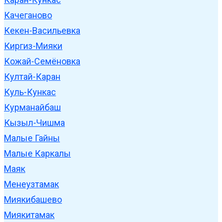
Качеганово
Кекен-Васильевка
Киргиз-Мияки
Кожай-Семёновка
Култай-Каран
Куль-Кункас
Курманайбаш
Кызыл-Чишма
Малые Гайны
Малые Каркалы
Маяк
Менеузтамак
Миякибашево
Миякитамак