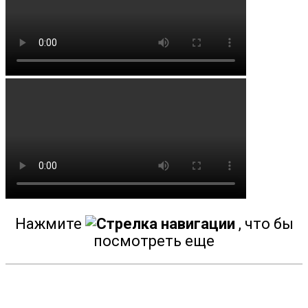
Стерлитамак
Толбазы
Уфа
Чекмагуш
Черкассы
Чесноковка
Чишмы
Юматово
Языково
Нажмите
, что бы
Посмотреть на карте
посмотреть еще