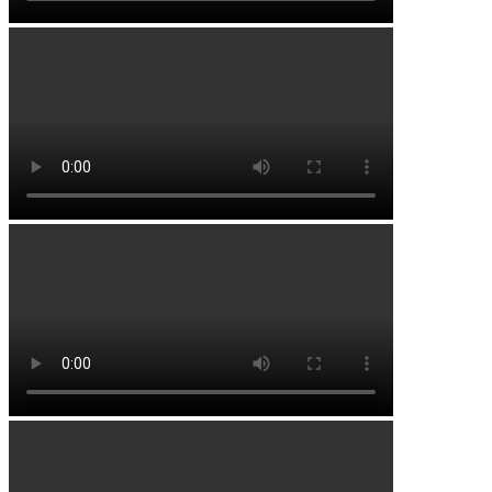
Белебей
Бижбуляк
Бирск
Благовещенск
Буздяк
Давлеканово
Дюртюли
Иглино
Кандры
Кармаскалы
Киргиз-Мияки
Кушнаренково
Нижегородка
Раевка
Стерлибашево