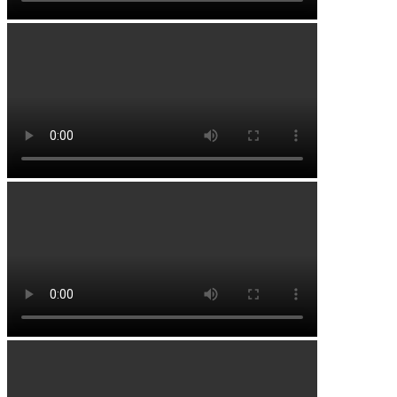
Уршакбашкарамалы
Уязыбашево
Четырбаш
Чиряштамак
Чятай-Бурзян
Шатмантамак
Районы
Альшеевский район
Аургазинский район
Бакалинский район
Бирский район
Благоварский район
Благовещенский район