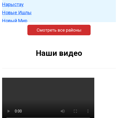
Нарыстау
Новые Ишлы
Новый Мир
Родниковка
Смотреть все районы
Садовый
Сатаево
Наши видео
Сатыево
Софиевка
Старые Балгазы
Суккул-Михайловка
Тамьян-Таймас
Таукай-Гайна
Туксанбаево
Уршак