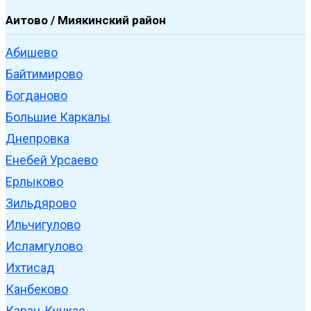
Аитово / Миякинский район
Абишево
Байтимирово
Богданово
Большие Каркалы
Днепровка
Енебей Урсаево
Ерлыково
Зильдярово
Ильчигулово
Исламгулово
Ихтисад
Канбеково
Каран-Кункас