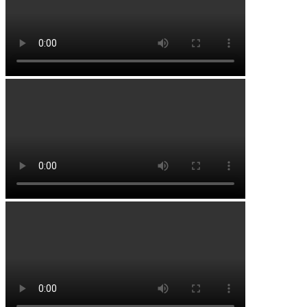
Буздякский район
Гафурийский район
Давлекановский район
Дюртюлинский район
Иглинский район
Кармаскалинский район
Кушнаренковский район
Миякинский район
Туймазинский район
Уфимский район
Чишминский район
Города и населенные пункты
Алексеевка
Алкино