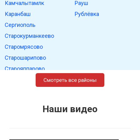
Камчалытамлк
Рауш
Каранбаш
Рублёвка
Сергиополь
Старокурманкеево
Старомрясово
Старошарипово
Старояппарово
Ташлы-Шарипово
Смотреть все районы
Ташлытамак
Фаридуновка
Наши видео
Хотимля
Хусаиново
Чапаево