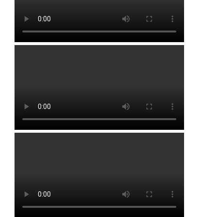
Альшеевский район
Аургазинский район
Бакалинский район
Бирский район
Благоварский район
Благовещенский район
Буздякский район
Гафурийский район
Давлекановский район
Дюртюлинский район
Иглинский район
Кармаскалинский район
Кушнаренковский район