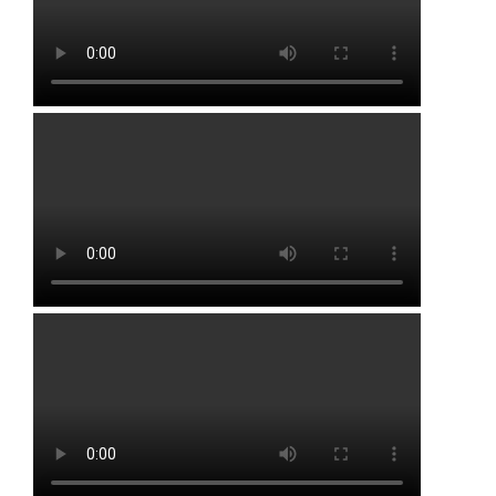
Буздяк
Раевка
Давлеканово
Стерлибашево
Дюртюли
Стерлитамак
Толбазы
Уфа
Чекмагуш
Черкассы
Чесноковка
Чишмы
Юматово
Языково
Посмотреть на карте