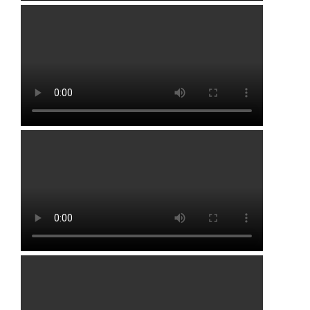
Миякинский район
Туймазинский район
Уфимский район
Чишминский район
Города и населенные пункты
Алексеевка
Иглино
Алкино
Кандры
Белебей
Кармаскалы
Бижбуляк
Киргиз-Мияки
Бирск
Кушнаренково
Благовещенск
Нижегородка