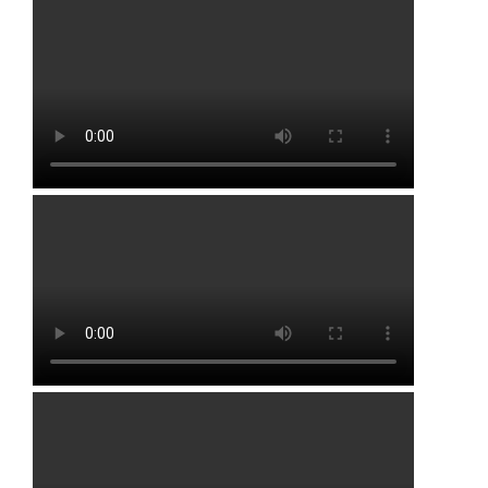
Черниговка
Чуюнчи
Чуюнчи-Николаевка
Шестаево
Япар-Янбеково
Районы