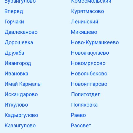
Бурангулово
Комсомольский
Вперед
Курятмасово
Горчаки
Ленинский
Давлеканово
Микяшево
Дорошевка
Ново-Курманкеево
Дружба
Новоаккулаево
Ивангород
Новомрясово
Ивановка
Новоянбеково
Имай Кармалы
Новояппарово
Искандарово
Политотдел
Иткулово
Поляковка
Кадыргулово
Раево
Казангулово
Рассвет