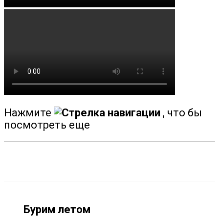
Буздяк
Давлеканово
Дюртюли
Иглино
Кандры
Кармаскалы
Киргиз-Мияки
Нажмите
, что бы
Кушнаренково
посмотреть еще
Нижегородка
Раевка
Стерлибашево
Стерлитамак
Толбазы
Бурим летом
Уфа