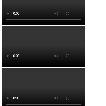
Иглинский район
Кармаскалинский район
Кушнаренковский район
Миякинский район
Туймазинский район
Уфимский район
Чишминский район
Города и населенные пункты
Алексеевка
Алкино
Белебей
Бижбуляк
Бирск
Благовещенск