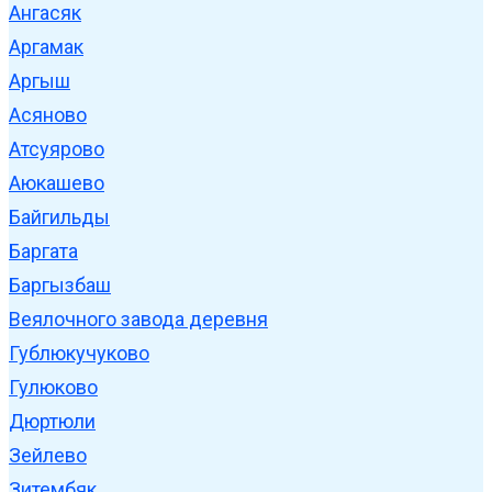
Ангасяк
Аргамак
Аргыш
Асяново
Атсуярово
Аюкашево
Байгильды
Баргата
Баргызбаш
Веялочного завода деревня
Гублюкучуково
Гулюково
Дюртюли
Зейлево
Зитембяк