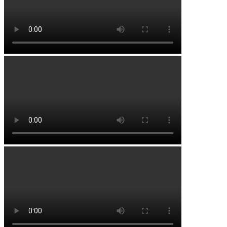
Старосултанбеково
Староуртаево
Староянтузово
Суккулово
Султанбеково
Таймурзино
Такарликово
Таубаш-Бадраково
Таштау
Турбек
Урман-Асты
Уткинеево
Учпили
Черлак
Юкаликулево