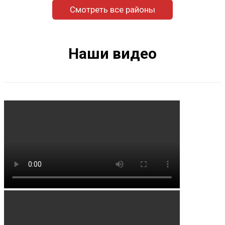
Назитамак
Смотреть все районы
Нижнеалькашево
Нижнеаташево
Наши видео
Нижнекаргино
Нижнеманчарово
Новобиктово
Новоишметово
Новокангышево
Новоуртаево
Семилетка
Сикаликуль
Старобаишево
Старобалтачево
Старокангышево