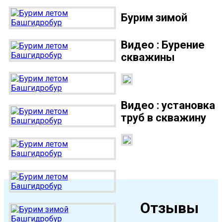
Чекмагуш
Бурим зимой
Черкассы
Чесноковка
Видео : Бурение
Чишмы
скважины
Юматово
Языково
Видео : установка
Посмотреть на карте
труб в скважину
Отзывы