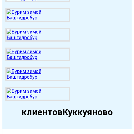
клиентовКуккуяново