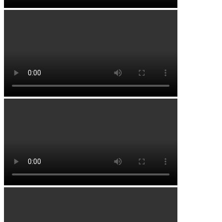
Юсупово
Ярмино
Районы
Альшеевский район
Аургазинский район
Бакалинский район
Бирский район
Благоварский район
Благовещенский район
Буздякский район
Гафурийский район
Давлекановский район
Дюртюлинский район