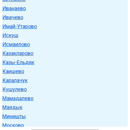
Иванаево
Ивачево
Имай-Утарово
Искуш
Исмаилово
Казакларово
Казы-Ельдяк
Каишево
Каралачук
Кушулево
Мамадалево
Маядык
Миништы
Москово