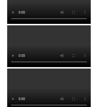
Белебей
Кармаскалы
Бижбуляк
Киргиз-Мияки
Бирск
Кушнаренково
Благовещенск
Нижегородка
Буздяк
Раевка
Давлеканово
Стерлибашево
Дюртюли
Стерлитамак
Толбазы
Уфа
Чекмагуш
Черкассы
Чесноковка
Чишмы