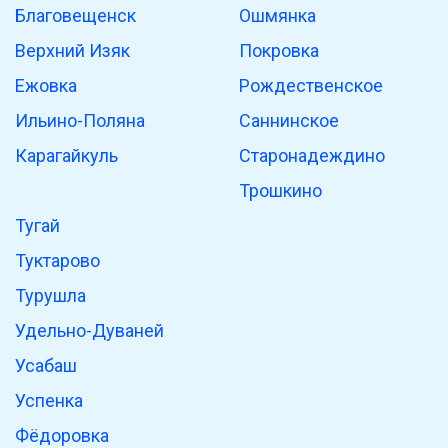
Благовещенск
Ошмянка
Верхний Изяк
Покровка
Ежовка
Рождественское
Ильино-Поляна
Саннинское
Карагайкуль
Старонадеждино
Трошкино
Тугай
Туктарово
Турушла
Удельно-Дуваней
Усабаш
Успенка
Фёдоровка