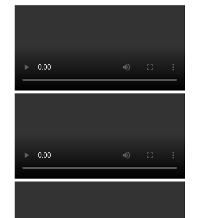
Давлекановский район
Дюртюлинский район
Иглинский район
Кармаскалинский район
Кушнаренковский район
Миякинский район
Туймазинский район
Уфимский район
Чишминский район
Города и населенные пункты
Алексеевка
Иглино
Алкино
Кандры