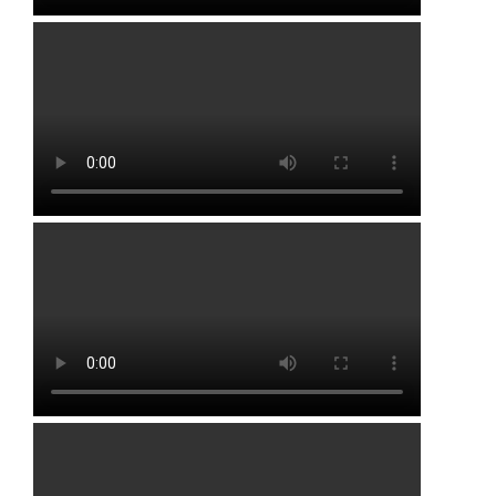
Юматово
Языково
Посмотреть на карте