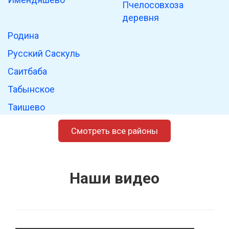
Пчелосовхоза
деревня
Родина
Русский Саскуль
Саитбаба
Табынское
Таишево
Татарский Саскуль
Смотреть все районы
Таш-Асты
Ташла
Наши видео
Толпарово
Узбяково
Утяково