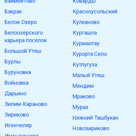
Баимбетово
Коварды
Бакрак
Красноусольский
Белое Озеро
Кулканово
Белоозёрского
Кургашла
карьера посёлок
Курмантау
Большой Утяш
Курорта Село
Бурлы
Кутлугуза
Буруновка
Малый Утяш
Войновка
Мендим
Дарьино
Мраково
Зилим-Караново
Мураз
Зириково
Нижний Ташбукан
Игенчеляр
Новозириково
Имендяшево