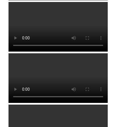
Алексеевка
Иглино
Алкино
Кандры
Белебей
Кармаскалы
Бижбуляк
Киргиз-Мияки
Бирск
Кушнаренково
Благовещенск
Нижегородка
Буздяк
Раевка
Давлеканово
Стерлибашево
Дюртюли
Стерлитамак
Толбазы
Уфа
Чекмагуш