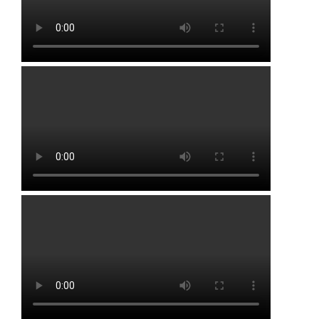
Буздякский район
Гафурийский район
Давлекановский район
Дюртюлинский район
Иглинский район
Кармаскалинский район
Кушнаренковский район
Миякинский район
Туймазинский район
Уфимский район
Чишминский район
Города и населенные пункты