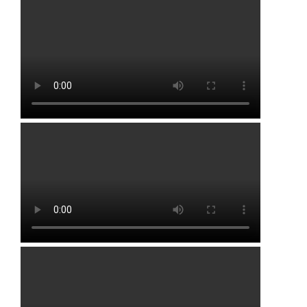
Юзимяново
Юлуково
Юрмаш
Явгильды
Янгискаин
Районы
Альшеевский район
Аургазинский район
Бакалинский район
Бирский район
Благоварский район
Благовещенский район