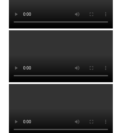
Черкассы
Чесноковка
Чишмы
Юматово
Языково
Посмотреть на карте